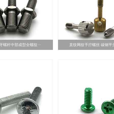
牙螺杆中部成型全螺纹···
直纹网纹手拧螺丝 碳钢平头