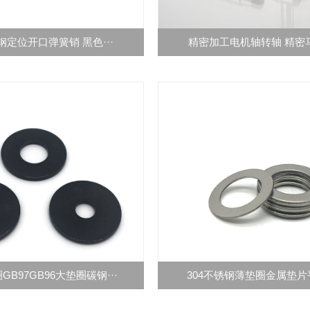
定位开口弹簧销 黑色···
精密加工电机轴转轴 精密马
B97GB96大垫圈碳钢···
304不锈钢薄垫圈金属垫片平