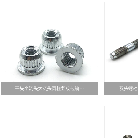
平头小沉头大沉头圆柱竖纹拉铆···
双头螺栓 