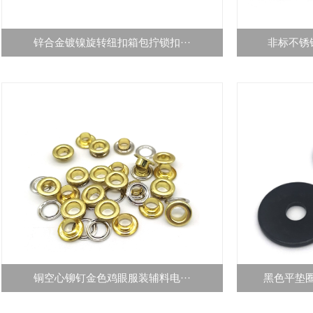
锌合金镀镍旋转纽扣箱包拧锁扣···
非标不锈钢
铜空心铆钉金色鸡眼服装辅料电···
黑色平垫圈G