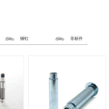
铆钉
非标件