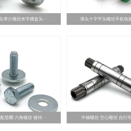
头带介螺丝米字槽盘头···
薄头十字平头螺丝手机电脑数
配垫圈 六角螺丝 镀锌···
中轴螺丝 空心螺丝 自行车螺