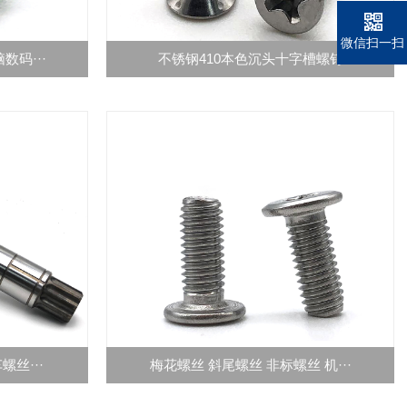
微信扫一扫
码···
不锈钢410本色沉头十字槽螺钉
丝···
梅花螺丝 斜尾螺丝 非标螺丝 机···