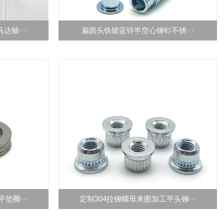
达轴···
扁圆头铁镀蓝锌半空心铆钉不锈···
垫圈···
定制304拉铆螺母来图加工平头铆···